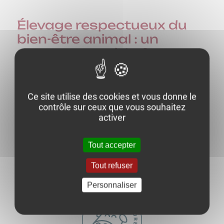
Élevage respectueux du
bien-être animal : un
engagement à la ferme
Benjamin Boidron
Nous pratiquons une agriculture raisonnée pour
Ce site utilise des cookies et vous donne le
minimiser notre impact sur l'environnement et la
contrôle sur ceux que vous souhaitez
transparence dans les relations avec nos clients.
activer
Nos animaux sont nourris avec les céréales, le foin
et l'herbe produits sur la ferme.
Tout accepter
EN SAVOIR PLUS
Tout refuser
Personnaliser