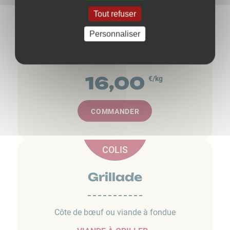
VIANDE À GRILLER :
Tout refuser
Rôti x1, faux-filet, entrecôte, basse côte,
bifteck
Personnaliser
VIANDE TRANSFORMÉE :
Steak haché 2 kg
16,00
€/kg
COMMANDER
COLIS
Grillade
Côte de bœuf ou viande à fondue