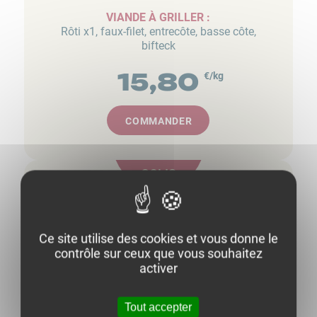
VIANDE À GRILLER :
Rôti x1, faux-filet, entrecôte, basse côte,
bifteck
15,80
€/kg
COMMANDER
COLIS
Steak Haché
Ce site utilise des cookies et vous donne le
contrôle sur ceux que vous souhaitez
Côte de bœuf ou viande à fondue
activer
VIANDE À BOUILLIR :
Bourguignon x1 ou 2x
Tout accepter